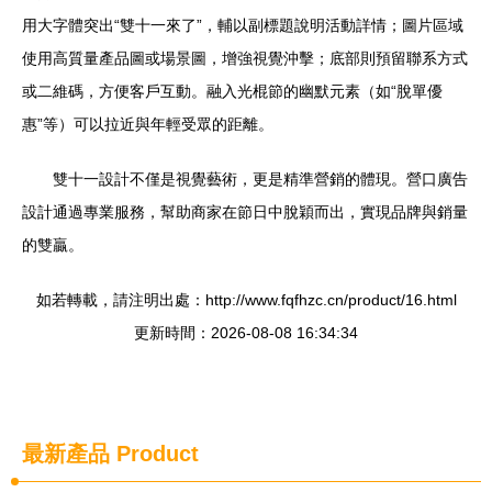
用大字體突出“雙十一來了”，輔以副標題說明活動詳情；圖片區域
使用高質量產品圖或場景圖，增強視覺沖擊；底部則預留聯系方式
或二維碼，方便客戶互動。融入光棍節的幽默元素（如“脫單優
惠”等）可以拉近與年輕受眾的距離。
雙十一設計不僅是視覺藝術，更是精準營銷的體現。營口廣告
設計通過專業服務，幫助商家在節日中脫穎而出，實現品牌與銷量
的雙贏。
如若轉載，請注明出處：http://www.fqfhzc.cn/product/16.html
更新時間：2026-08-08 16:34:34
最新產品
Product