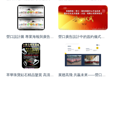
營口設計圖 專業海報與廣告設計服務及設計圖庫代理代辦指南
營口廣告設計中的簽約儀式設計圖 展板模板與設計圖庫的創新應用
萃華珠寶鉆石精品鑒賞 高清正面圖展示與代理代辦服務詳解
展翅高飛 共贏未來——營口機場廣告畫冊暨招商手冊設計