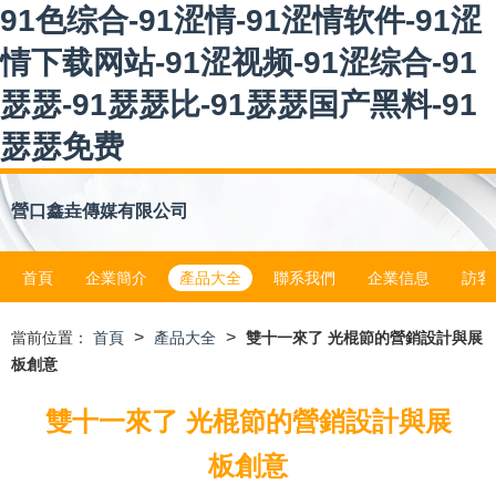
91色综合-91涩情-91涩情软件-91涩
情下载网站-91涩视频-91涩综合-91
瑟瑟-91瑟瑟比-91瑟瑟国产黑料-91
瑟瑟免费
營口鑫垚傳媒有限公司
首頁
企業簡介
產品大全
聯系我們
企業信息
訪客
>
>
當前位置：
首頁
產品大全
雙十一來了 光棍節的營銷設計與展
板創意
雙十一來了 光棍節的營銷設計與展
板創意