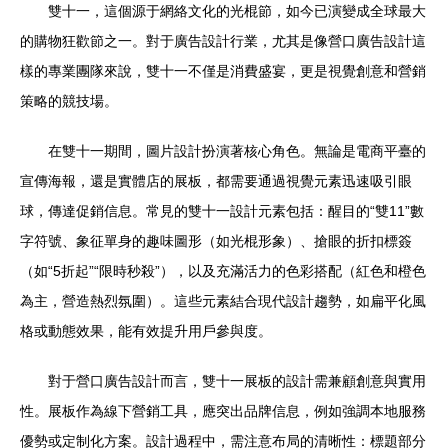
雙十一，這個源于網絡文化的光棍節，如今已演變成全球最大
的購物狂歡節之一。對于廣告設計行業，尤其是像營口廣告設計這
樣的專業團隊來說，雙十一不僅是消費盛宴，更是視覺創意和營銷
策略的競技場。
在雙十一期間，圖片設計扮演著核心角色。無論是電商平臺的
宣傳海報，還是實體店的展板，都需要通過視覺元素迅速吸引眼
球，傳達促銷信息。常見的雙十一設計元素包括：醒目的“雙11”數
字符號、象征單身的趣味圖形（如光棍形象）、搶眼的折扣標簽
（如“5折起”“限時秒殺”），以及充滿活力的色彩搭配（紅色和橙色
為主，營造熱烈氛圍）。這些元素結合現代設計趨勢，如扁平化風
格或動態效果，能有效提升用戶參與度。
對于營口廣告設計而言，雙十一展板的設計需兼顧創意與實用
性。展板作為線下營銷工具，應突出品牌信息，例如強調本地服務
優勢或定制化方案。設計過程中，需注意布局的清晰性：標題部分