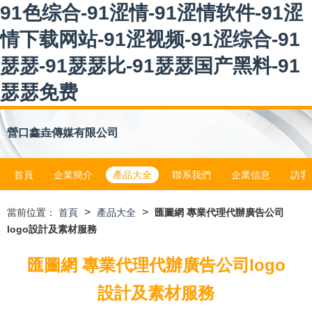
91色综合-91涩情-91涩情软件-91涩
情下载网站-91涩视频-91涩综合-91
瑟瑟-91瑟瑟比-91瑟瑟国产黑料-91
瑟瑟免费
營口鑫垚傳媒有限公司
首頁
企業簡介
產品大全
聯系我們
企業信息
訪客
>
>
當前位置：
首頁
產品大全
匯圖網 專業代理代辦廣告公司
logo設計及素材服務
匯圖網 專業代理代辦廣告公司logo
設計及素材服務