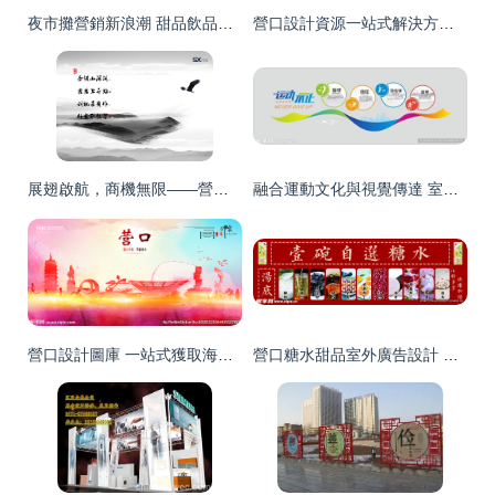
夜市攤營銷新浪潮 甜品飲品冷飲廣告燈箱與裝修圍擋的代理代辦服務指南
營口設計資源一站式解決方案 海報設計、廣告設計及專業設計圖庫代理代辦服務
展翅啟航，商機無限——營口機場畫冊設計與廣告招商手冊專業方案
融合運動文化與視覺傳達 室內運動廣告墻的代理設計之道
營口設計圖庫 一站式獲取海報與廣告設計靈感的專業平臺
營口糖水甜品室外廣告設計 甜蜜視覺與城市空間的創意交融