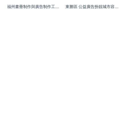
福州畫冊制作與廣告制作工廠 價格、規格解析及營口廣告設計關聯
東勝區 公益廣告扮靚城市容顏，代理代辦服務貼心為民